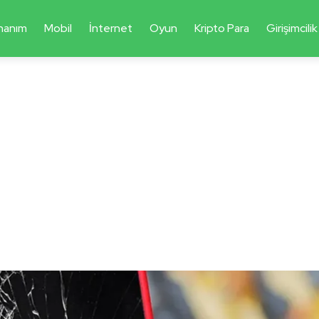
nanım
Mobil
İnternet
Oyun
Kripto Para
Girişimcilik