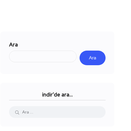
Ara
Ara
indir’de ara…