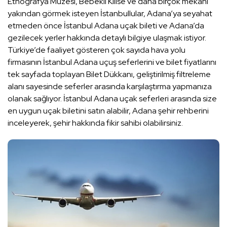
Etnografya Müzesi, Bebekli Kilise ve daha birçok mekanı
yakından görmek isteyen İstanbullular, Adana’ya seyahat
etmeden önce İstanbul Adana uçak bileti ve Adana’da
gezilecek yerler hakkında detaylı bilgiye ulaşmak istiyor.
Türkiye’de faaliyet gösteren çok sayıda hava yolu
firmasının İstanbul Adana uçuş seferlerini ve bilet fiyatlarını
tek sayfada toplayan Bilet Dükkanı, geliştirilmiş filtreleme
alanı sayesinde seferler arasında karşılaştırma yapmanıza
olanak sağlıyor. İstanbul Adana uçak seferleri arasında size
en uygun uçak biletini satın alabilir, Adana şehir rehberini
inceleyerek, şehir hakkında fikir sahibi olabilirsiniz.