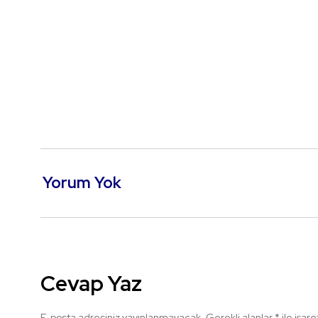
Yorum Yok
Cevap Yaz
E-posta adresiniz yayınlanmayacak.
Gerekli alanlar
*
ile işar