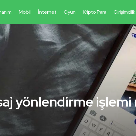
nanım
Mobil
İnternet
Oyun
Kripto Para
Girişimcilik
aj yönlendirme işlemi 