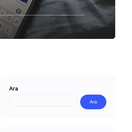
Ara
Ara