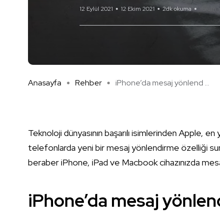
12 Eylül 2021
12 Ekim 2021
2dk okuma
Yorum 
Anasayfa
Rehber
iPhone’da mesaj yönlend ...
Teknoloji dünyasının başarılı isimlerinden Apple, en
telefonlarda yeni bir mesaj yönlendirme özelliği su
beraber iPhone, iPad ve Macbook cihazınızda mesaj
iPhone’da mesaj yönle