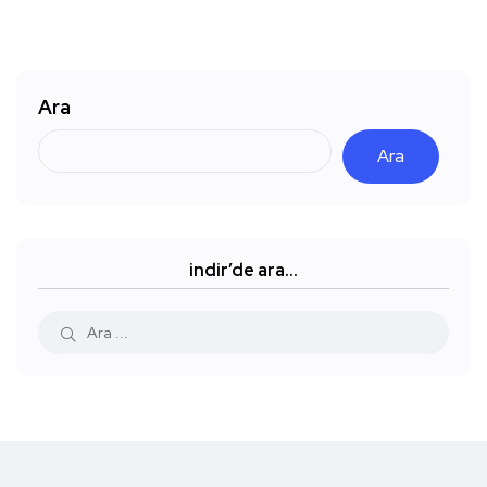
Ara
Ara
indir’de ara…