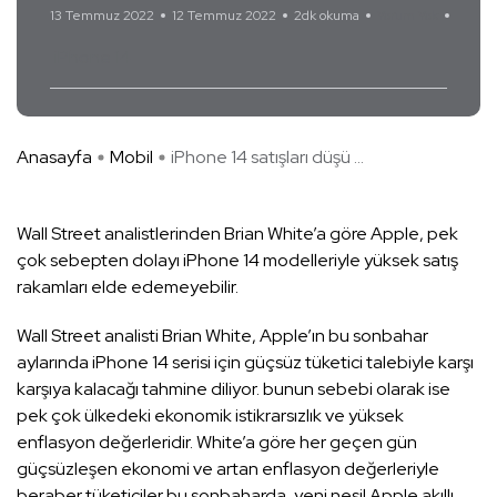
13 Temmuz 2022
12 Temmuz 2022
2dk okuma
Yorum Yok
iPhone 14
Anasayfa
Mobil
iPhone 14 satışları düşü ...
Wall Street analistlerinden Brian White’a göre Apple, pek
çok sebepten dolayı iPhone 14 modelleriyle yüksek satış
rakamları elde edemeyebilir.
Wall Street analisti Brian White, Apple’ın bu sonbahar
aylarında iPhone 14 serisi için güçsüz tüketici talebiyle karşı
karşıya kalacağı tahmine diliyor. bunun sebebi olarak ise
pek çok ülkedeki ekonomik istikrarsızlık ve yüksek
enflasyon değerleridir. White’a göre her geçen gün
güçsüzleşen ekonomi ve artan enflasyon değerleriyle
beraber tüketiciler bu sonbaharda, yeni nesil Apple akıllı