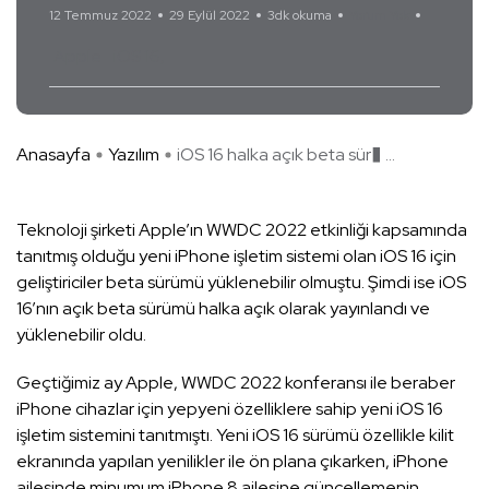
12 Temmuz 2022
29 Eylül 2022
3dk okuma
Yorum Yok
Apple
iOS 16
Anasayfa
Yazılım
iOS 16 halka açık beta sür� ...
Teknoloji şirketi Apple’ın WWDC 2022 etkinliği kapsamında
tanıtmış olduğu yeni iPhone işletim sistemi olan iOS 16 için
geliştiriciler beta sürümü yüklenebilir olmuştu. Şimdi ise iOS
16’nın açık beta sürümü halka açık olarak yayınlandı ve
yüklenebilir oldu.
Geçtiğimiz ay Apple, WWDC 2022 konferansı ile beraber
iPhone cihazlar için yepyeni özelliklere sahip yeni iOS 16
işletim sistemini tanıtmıştı. Yeni iOS 16 sürümü özellikle kilit
ekranında yapılan yenilikler ile ön plana çıkarken, iPhone
ailesinde minumum iPhone 8 ailesine güncellemenin