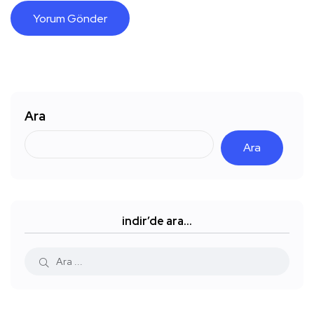
Ara
Ara
indir’de ara…