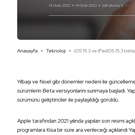
14 Ocak 2022
14 Ocak 2022
2dk okuma
Yorum
Anasayfa
Teknoloji
iOS 15.3 ve iPadOS 15.3 beta y
Yılbaşı ve Noel gibi dönemler nedeni ile güncellem
sürümlerin Beta versiyonlarını sunmaya başladı. Yap
sürümünü geliştiriciler ile paylaşıldığı görüldü.
Apple tarafından 2021 yılında yapılan son resmi aç
programlara Kısa bir süre ara verileceği açıklandı Yap