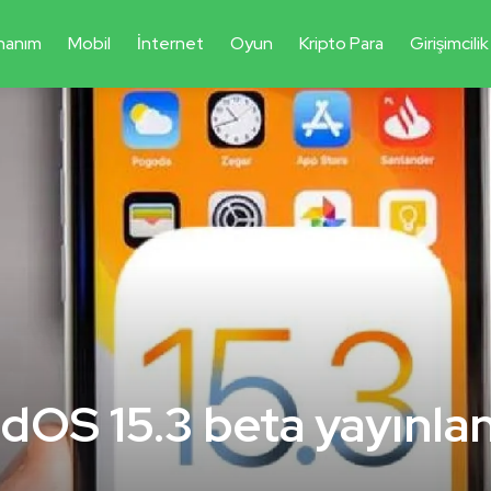
nanım
Mobil
İnternet
Oyun
Kripto Para
Girişimcilik
adOS 15.3 beta yayınla