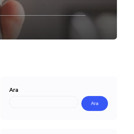
Ara
Ara