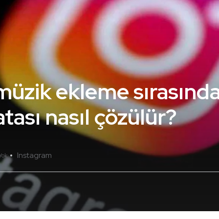
müzik ekleme sırasınd
ası nasıl çözülür?
Instagram
Yok