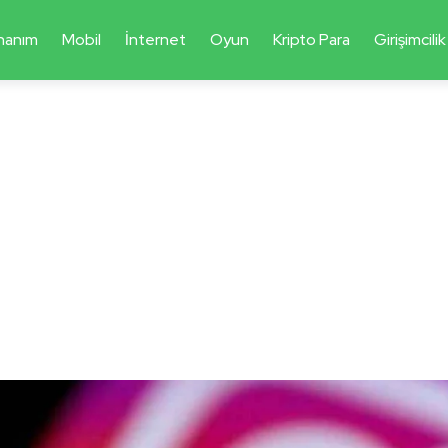
nanım
Mobil
İnternet
Oyun
Kripto Para
Girişimcilik