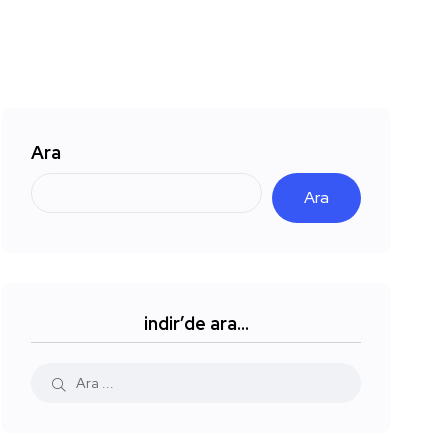
Ara
Ara
indir’de ara…