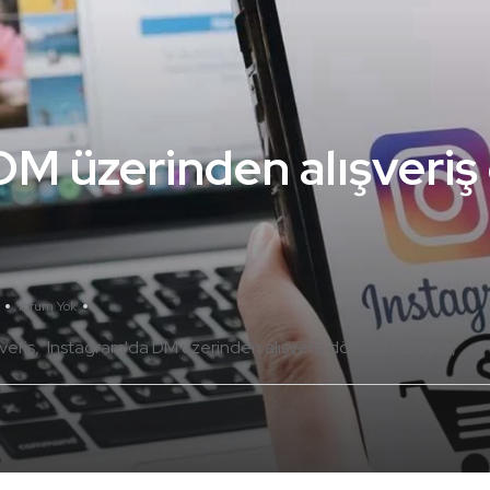
DM üzerinden alışveri
Yorum Yok
veriş
Instagram'da DM üzerinden alışveriş dönemi başlıyor