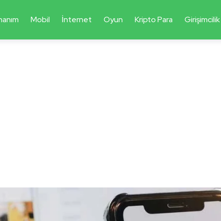
nanım
Mobil
İnternet
Oyun
Kripto Para
Girişimcilik