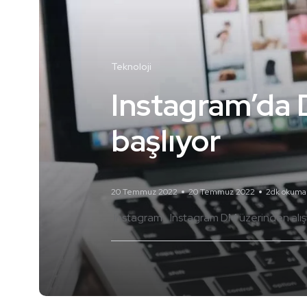
Teknoloji
Instagram’da 
başlıyor
20 Temmuz 2022
20 Temmuz 2022
2dk okuma
Instagram
Instagram DM üzerinden alış