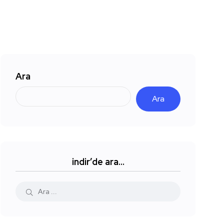
Ara
Ara
indir’de ara…