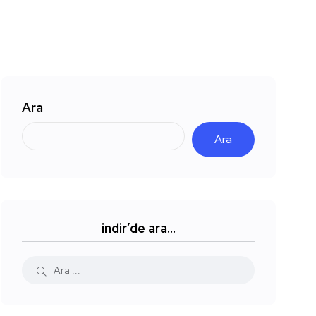
Ara
Ara
indir’de ara…