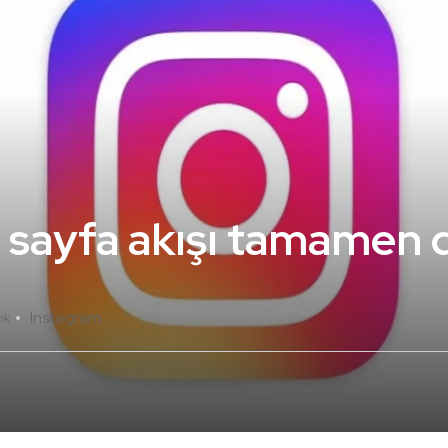
 sayfa akışı tamamen 
Instagram
ok