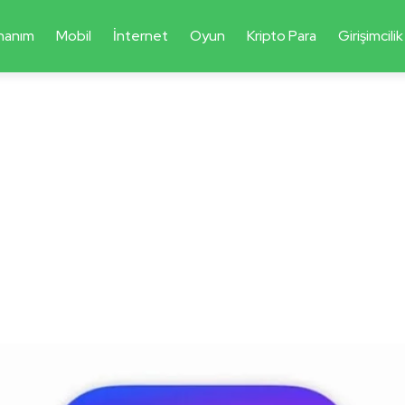
nanım
Mobil
İnternet
Oyun
Kripto Para
Girişimcilik