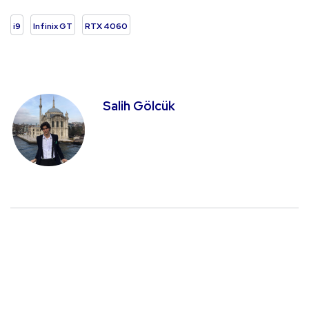
i9
Infinix GT
RTX 4060
Salih Gölcük