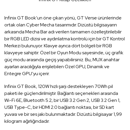
Infinix GT Book’un öne çıkan yönü, GT Verse ürünlerinde
ortak olan Cyber Mecha tasarımıdır. Dizüstü bilgisayarın
arkasında Mecha Bar adı verilen tamamen özelleştirilebilir
bir RGB LED dizisi ve aydınlatma kontrolü için bir GT Kontrol
Merkezi bulunuyor. Klavye ayrıca dört bölgeli bir RGB
klavyeye sahiptir. Özel bir Oyun Modu sayesinde, üç grafik
güç modu arasında geçiş yapabilirsiniz. Bu, MUX anahtar
ayarları aracılığıyla erişilebilen Özel GPU, Dinamik ve
Entegre GPU’yu içerir.
Infinix GT Book, 120W hızlı şarjı destekleyen 70Wh pil
paketi ile güçlendirilmiştir. Bağlantı seçenekleri arasında
Wi-Fi 6E, Bluetooth 5.2, bir USB 3.2 Gen 2, USB 3.2 Gen 1,
USB Type-C, bir HDMI 2.0 bağlantı noktası, bir SD kart
yuvası ve bir ses jakı bulunmaktadır. Dizüstü bilgisayar 1,99
kilogram ağırlığındadır.