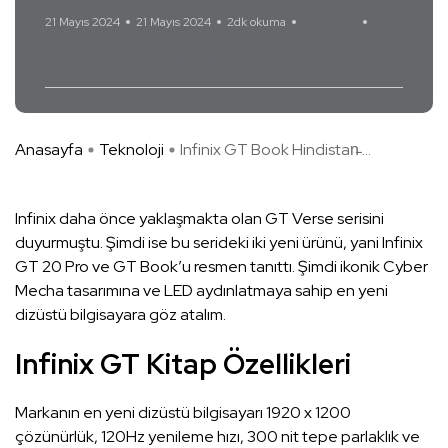
21 Mayıs 2024
21 Mayıs 2024
2dk okuma
Yorum Yok
i9
Infinix GT
RTX 4060
Anasayfa
Teknoloji
Infinix GT Book Hindistan̵ ...
Infinix daha önce yaklaşmakta olan GT Verse serisini
duyurmuştu. Şimdi ise bu serideki iki yeni ürünü, yani Infinix
GT 20 Pro ve GT Book’u resmen tanıttı. Şimdi ikonik Cyber
Mecha tasarımına ve LED aydınlatmaya sahip en yeni
dizüstü bilgisayara göz atalım.
Infinix GT Kitap Özellikleri
Markanın en yeni dizüstü bilgisayarı 1920 x 1200
çözünürlük, 120Hz yenileme hızı, 300 nit tepe parlaklık ve