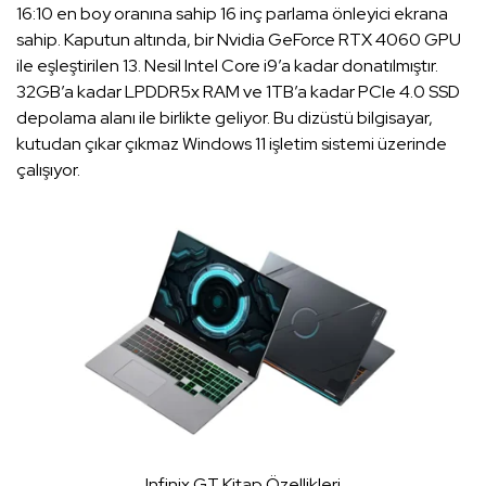
16:10 en boy oranına sahip 16 inç parlama önleyici ekrana
sahip. Kaputun altında, bir Nvidia GeForce RTX 4060 GPU
ile eşleştirilen 13. Nesil Intel Core i9’a kadar donatılmıştır.
32GB’a kadar LPDDR5x RAM ve 1TB’a kadar PCIe 4.0 SSD
depolama alanı ile birlikte geliyor. Bu dizüstü bilgisayar,
kutudan çıkar çıkmaz Windows 11 işletim sistemi üzerinde
çalışıyor.
Infinix GT Kitap Özellikleri