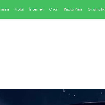
nanım
Mobil
İnternet
Oyun
Kripto Para
Girişimcilik