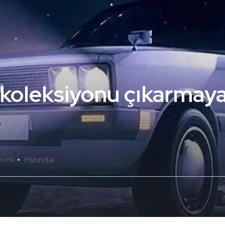
koleksiyonu çıkarmay
Hyundai
m Yok