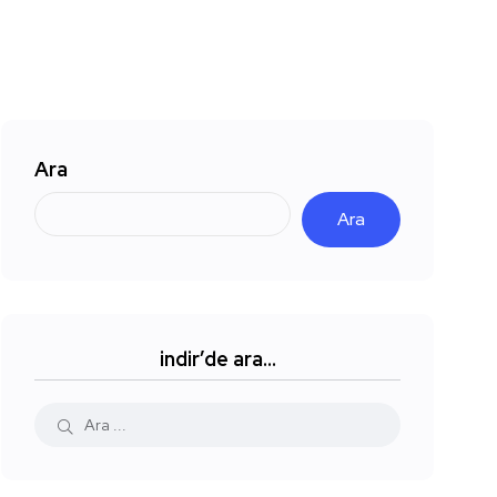
Ara
Ara
indir’de ara…