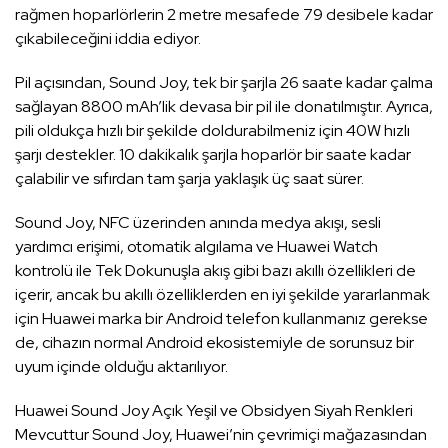
rağmen hoparlörlerin 2 metre mesafede 79 desibele kadar
çıkabileceğini iddia ediyor.
Pil açısından, Sound Joy, tek bir şarjla 26 saate kadar çalma
sağlayan 8800 mAh’lik devasa bir pil ile donatılmıştır. Ayrıca,
pili oldukça hızlı bir şekilde doldurabilmeniz için 40W hızlı
şarjı destekler. 10 dakikalık şarjla hoparlör bir saate kadar
çalabilir ve sıfırdan tam şarja yaklaşık üç saat sürer.
Sound Joy, NFC üzerinden anında medya akışı, sesli
yardımcı erişimi, otomatik algılama ve Huawei Watch
kontrolü ile Tek Dokunuşla akış gibi bazı akıllı özellikleri de
içerir, ancak bu akıllı özelliklerden en iyi şekilde yararlanmak
için Huawei marka bir Android telefon kullanmanız gerekse
de, cihazın normal Android ekosistemiyle de sorunsuz bir
uyum içinde olduğu aktarılıyor.
Huawei Sound Joy Açık Yeşil ve Obsidyen Siyah Renkleri
Mevcuttur Sound Joy, Huawei’nin çevrimiçi mağazasından