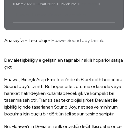
11 Mart 2022
11 Mart 2022
3dk okuma
Yorum Yok
Huawei
Huawei Sound Joy tanıtıldı
Anasayfa
Teknoloji
Huawei Sound Joy tanıtıldı
Devialet işbirliğiyle geliştirilen taşınabilir akıllı hoparlör satışa
çıktı.
Huawei, Birleşik Arap Emirlikleri’nde ilk Bluetooth hoparlörü
Sound Joy’u tanıttı. Bu hoparlörler, oturma odasında veya
hareket halindeyken kullanılabilecek şık ve kompakt bir
tasarıma sahiptir. Fransız ses teknolojisi şirketi Devialet ile
işbirliği içinde tasarlanan Sound Joy, net ses ve minimum
bozulma için güçlü bir dört üniteli ses ünitesine sahiptir.
Bu, Huawei’nin Devialet ile ilk ortaklığı değil. İkisi daha önce