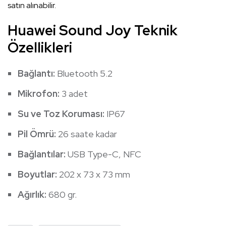
satın alınabilir.
Huawei Sound Joy Teknik
Özellikleri
Bağlantı:
Bluetooth 5.2
Mikrofon:
3 adet
Su ve Toz Koruması:
IP67
Pil Ömrü:
26 saate kadar
Bağlantılar:​
USB Type-C, NFC
Boyutlar:
202 x 73 x 73 mm
Ağırlık:
680 gr.