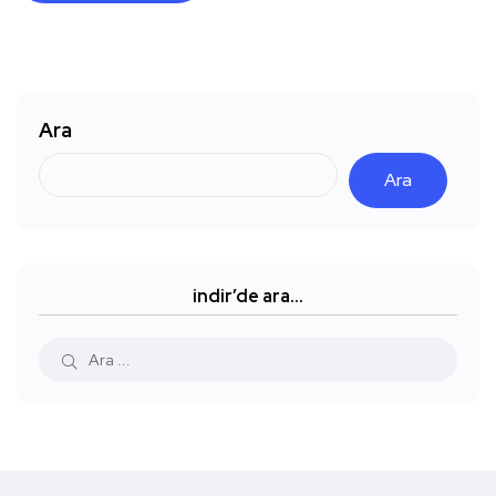
Ara
Ara
indir’de ara…