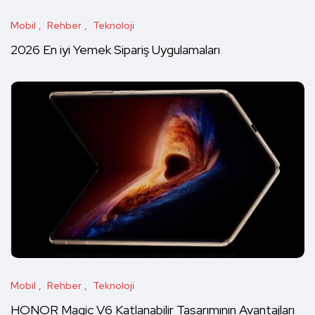
Mobil
Rehber
Teknoloji
2026 En iyi Yemek Sipariş Uygulamaları
Mobil
Rehber
Teknoloji
HONOR Magic V6 Katlanabilir Tasarımının Avantajları