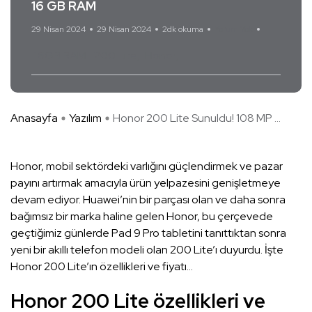
16 GB RAM
29 Nisan 2024
29 Nisan 2024
2dk okuma
Yorum Yok
16GB RAM
200 Lite
Honor
Anasayfa
Yazılım
Honor 200 Lite Sunuldu! 108 MP ...
Honor, mobil sektördeki varlığını güçlendirmek ve pazar
payını artırmak amacıyla ürün yelpazesini genişletmeye
devam ediyor. Huawei’nin bir parçası olan ve daha sonra
bağımsız bir marka haline gelen Honor, bu çerçevede
geçtiğimiz günlerde Pad 9 Pro tabletini tanıttıktan sonra
yeni bir akıllı telefon modeli olan 200 Lite’ı duyurdu. İşte
Honor 200 Lite’ın özellikleri ve fiyatı…
Honor 200 Lite özellikleri ve