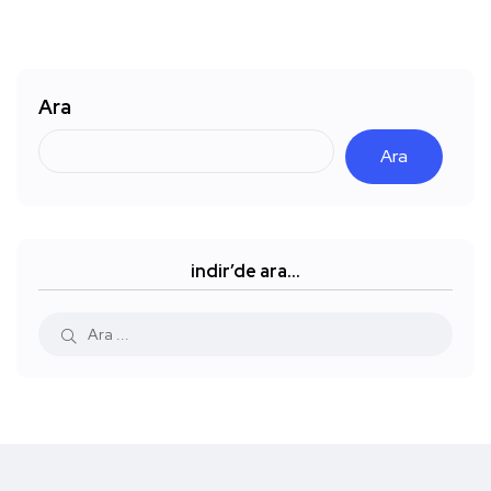
Ara
Ara
indir’de ara…