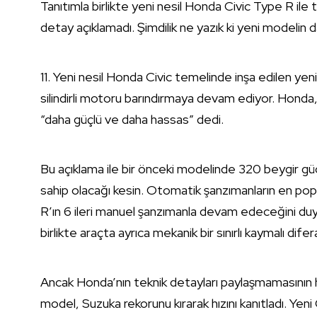
Tanıtımla birlikte yeni nesil Honda Civic Type R ile t
detay açıklamadı. Şimdilik ne yazık ki yeni modelin d
11. Yeni nesil Honda Civic temelinde inşa edilen yeni 
silindirli motoru barındırmaya devam ediyor. Honda, y
“daha güçlü ve daha hassas” dedi.
Bu açıklama ile bir önceki modelinde 320 beygir g
sahip olacağı kesin. Otomatik şanzımanların en po
R’ın 6 ileri manuel şanzımanla devam edeceğini duy
birlikte araçta ayrıca mekanik bir sınırlı kaymalı dif
Ancak Honda’nın teknik detayları paylaşmamasının hay
model, Suzuka rekorunu kırarak hızını kanıtladı. Ye