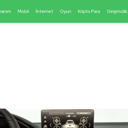
nanım
Mobil
İnternet
Oyun
Kripto Para
Girişimcilik