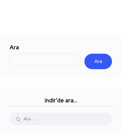
Ara
Ara
indir’de ara…