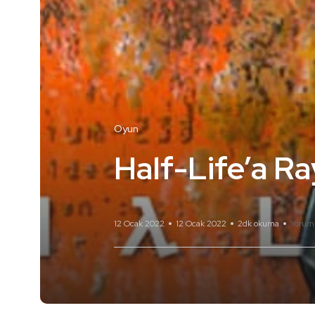
Oyun
Half-Life’a R
12 Ocak 2022
12 Ocak 2022
2dk okuma
Yorum