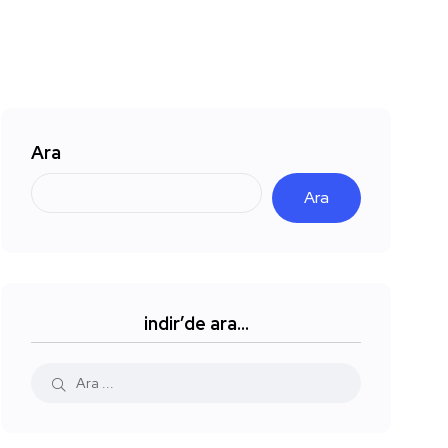
Ara
Ara
indir’de ara…