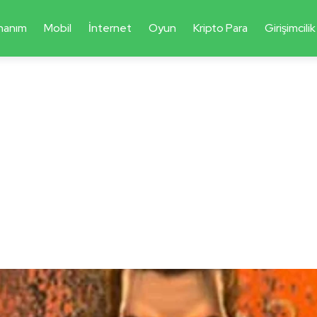
nanım
Mobil
İnternet
Oyun
Kripto Para
Girişimcilik