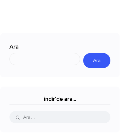
Ara
Ara
indir’de ara…