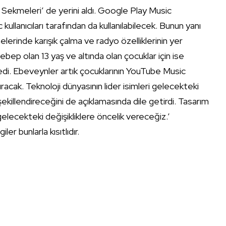
v Sekmeleri’ de yerini aldı. Google Play Music
ullanıcıları tarafından da kullanılabilecek. Bunun yanı
lerinde karışık çalma ve radyo özelliklerinin yer
 sebep olan 13 yaş ve altında olan çocuklar için ise
edi. Ebeveynler artık çocuklarının YouTube Music
racak. Teknoloji dünyasının lider isimleri gelecekteki
 şekillendireceğini de açıklamasında dile getirdi. Tasarım
e gelecekteki değişikliklere öncelik vereceğiz.’
iler bunlarla kısıtlıdır.