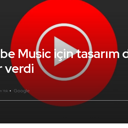
e Music için tasarım d
 verdi
Google
m Yok