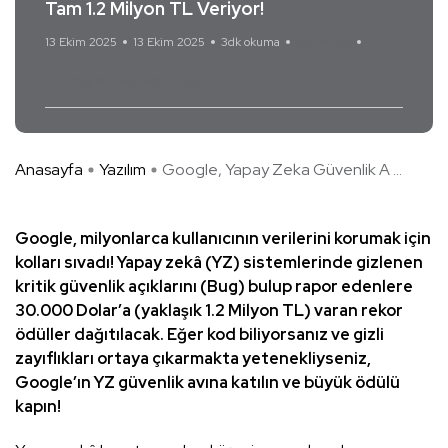
Tam 1.2 Milyon TL Veriyor!
13 Ekim 2025
13 Ekim 2025
3dk okuma
Yorum Yok
Google
yapay zeka
Anasayfa
Yazılım
Google, Yapay Zeka Güvenlik A ...
Google, milyonlarca kullanıcının verilerini korumak için
kolları sıvadı! Yapay zekâ (YZ) sistemlerinde gizlenen
kritik güvenlik açıklarını (Bug) bulup rapor edenlere
30.000 Dolar’a (yaklaşık 1.2 Milyon TL) varan rekor
ödüller dağıtılacak. Eğer kod biliyorsanız ve gizli
zayıflıkları ortaya çıkarmakta yetenekliyseniz,
Google’ın YZ güvenlik avına katılın ve büyük ödülü
kapın!