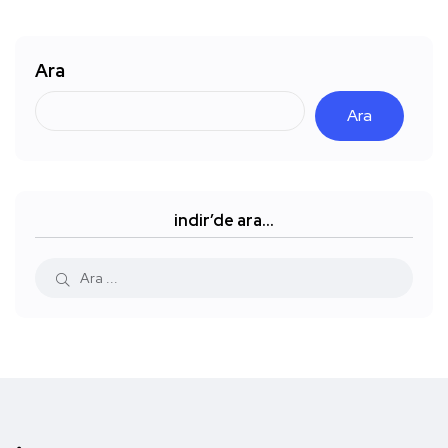
Ara
Ara
indir’de ara…