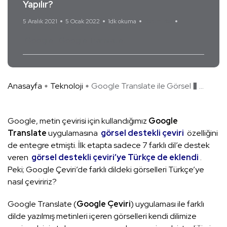
Yapılır?
5 Aralık 2021
5 Ocak 2022
1dk okuma
Yorum Yok
Google
Google Translate
Anasayfa
Teknoloji
Google Translate ile Görsel � ...
Google, metin çevirisi için kullandığımız
Google
Translate
uygulamasına
görsel destekli çeviri
özelliğini
de entegre etmişti. İlk etapta sadece 7 farklı dil’e destek
veren
görsel destekli çeviri’ye Türkçe de eklendi
.
Peki; Google Çeviri’de farklı dildeki görselleri Türkçe’ye
nasıl çeviririz?
Google Translate (
Google Çeviri
) uygulaması ile farklı
dilde yazılmış metinleri içeren görselleri kendi dilimize