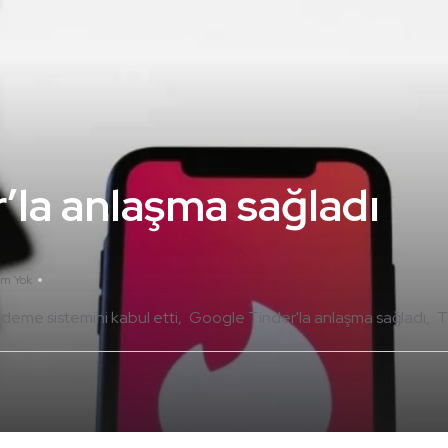
’la anlaşma sağladı
um Yok
ödeme sistemini kabul etti
Google Tinder'la anlaşma sağladı
T