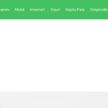
nanım
Mobil
İnternet
Oyun
Kripto Para
Girişimcilik