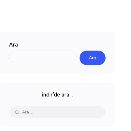
Ara
Ara
indir’de ara…