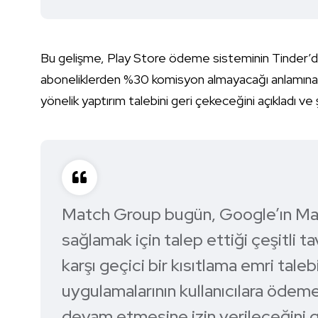
Bu gelişme, Play Store ödeme sisteminin Tinder’da 
aboneliklerden %30 komisyon almayacağı anlamına g
yönelik yaptırım talebini geri çekeceğini açıkladı ve 
Match Group bugün, Google’ın Mat
sağlamak için talep ettiği çeşitli t
karşı geçici bir kısıtlama emri tale
uygulamalarının kullanıcılara öde
devam etmesine izin verileceğini g