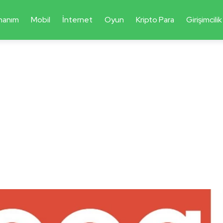
nanım
Mobil
İnternet
Oyun
Kripto Para
Girişimcilik