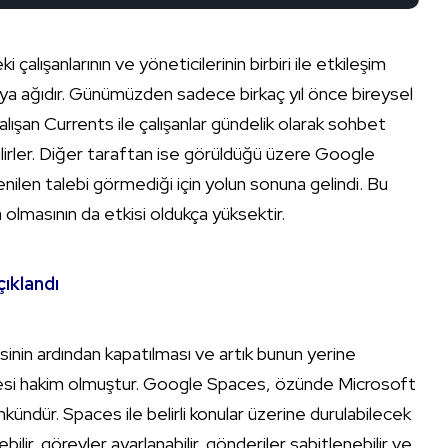
lışanlarının ve yöneticilerinin birbiri ile etkileşim
edya ağıdır. Günümüzden sadece birkaç yıl önce bireysel
çalışan Currents ile çalışanlar gündelik olarak sohbet
bilirler. Diğer taraftan ise görüldüğü üzere Google
nilen talebi görmediği için yolun sonuna gelindi. Bu
 olmasının da etkisi oldukça yüksektir.
çıklandı
in ardından kapatılması ve artık bunun yerine
cesi hakim olmuştur. Google Spaces, özünde Microsoft
ündür. Spaces ile belirli konular üzerine durulabilecek
ilir, görevler ayarlanabilir, gönderiler sabitlenebilir ve