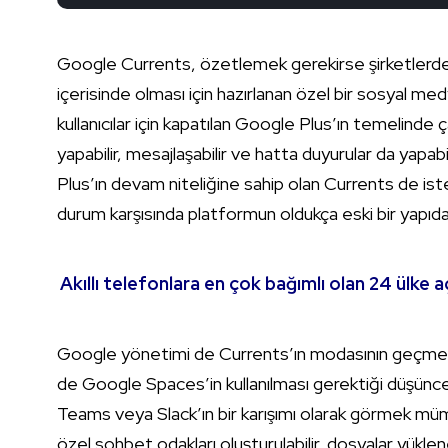
Google Currents, özetlemek gerekirse şirketlerdeki ça
içerisinde olması için hazırlanan özel bir sosyal m
kullanıcılar için kapatılan Google Plus’ın temelinde 
yapabilir, mesajlaşabilir ve hatta duyurular da yapa
Plus’ın devam niteliğine sahip olan Currents de iste
durum karşısında platformun oldukça eski bir yapıda
Akıllı telefonlara en çok bağımlı olan 24 ülke a
Google yönetimi de Currents’ın modasının geçmesin
de Google Spaces’in kullanılması gerektiği düşün
Teams veya Slack’ın bir karışımı olarak görmek mümk
özel sohbet odakları oluşturulabilir, dosyalar yükleneb