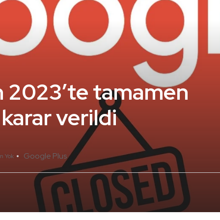
ın 2023’te tamamen
karar verildi
Google Plus
m Yok