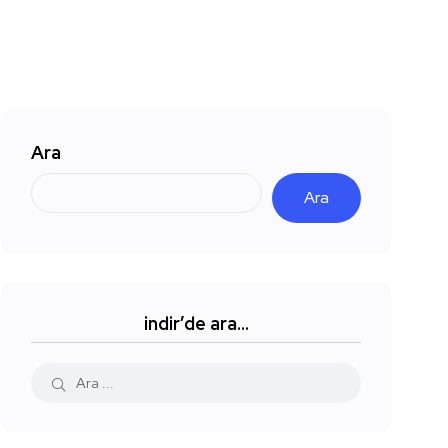
Ara
Ara
indir’de ara…