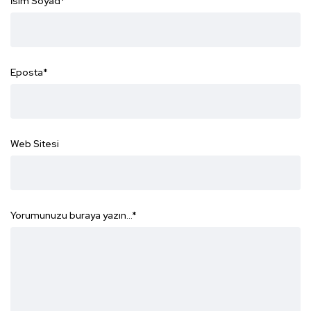
İsim Soyad
*
Eposta
*
Web Sitesi
Yorumunuzu buraya yazın...
*