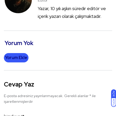
Editör
Yazar, 10 yılı aşkın süredir editör ve
içerik yazarı olarak çalışmaktadır.
Yorum Yok
Yorum Ekle
Cevap Yaz
AÇIK
E-posta adresiniz yayınlanmayacak.
Gerekli alanlar
*
ile
KOYU
işaretlenmişlerdir