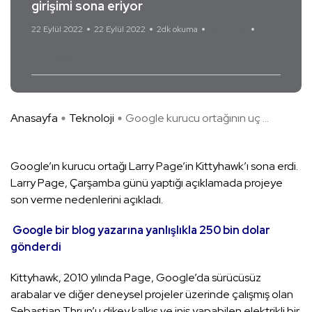
girişimi sona eriyor
22 Eylül 2022
22 Eylül 2022
2dk okuma
Yorum Yok
Google
Anasayfa
Teknoloji
Google kurucu ortağının uç ...
Google’ın kurucu ortağı Larry Page’in Kittyhawk’ı sona erdi.
Larry Page, Çarşamba günü yaptığı açıklamada projeye
son verme nedenlerini açıkladı.
Google bir blog yazarına yanlışlıkla 250 bin dolar
gönderdi
Kittyhawk, 2010 yılında Page, Google’da sürücüsüz
arabalar ve diğer deneysel projeler üzerinde çalışmış olan
Sebastian Thrun’u dikey kalkış ve iniş yapabilen elektrikli bir