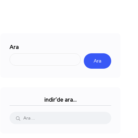
Ara
Ara
indir’de ara…