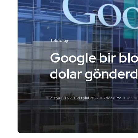
Teknoloji
Google bir blo
dolar gönderd
21 Eylül 2022
21 Eylül 2022
2dk okuma
Yorum 