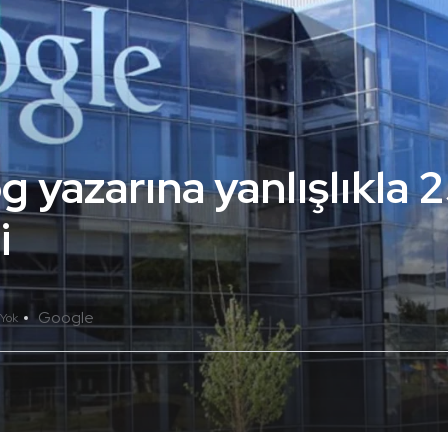
g yazarına yanlışlıkla 
i
Google
Yok