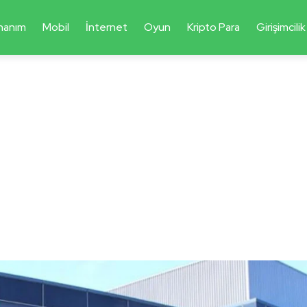
nanım
Mobil
İnternet
Oyun
Kripto Para
Girişimcilik