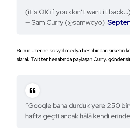
(it's OK if you don't want it back…
— Sam Curry (@samwcyo)
Septem
Bunun üzerine sosyal medya hesabından şirketin ke
alarak Twitter hesabında paylaşan Curry, gönderisi
“Google bana durduk yere 250 bin
hafta geçti ancak hâlâ kendilerind