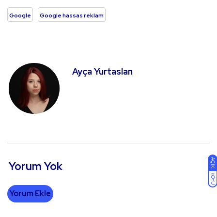
Google
Google hassas reklam
Ayça Yurtaslan
AÇIK
Yorum Yok
KOYU
Yorum Ekle