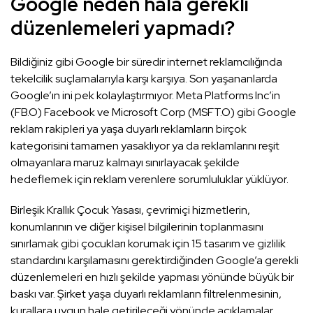
Google neden hala gerekli
düzenlemeleri yapmadı?
Bildiğiniz gibi Google bir süredir internet reklamcılığında
tekelcilik suçlamalarıyla karşı karşıya. Son yaşananlarda
Google’ın ini pek kolaylaştırmıyor. Meta Platforms Inc’in
(FB.O) Facebook ve Microsoft Corp (MSFT.O) gibi Google
reklam rakipleri ya yaşa duyarlı reklamların birçok
kategorisini tamamen yasaklıyor ya da reklamlarını reşit
olmayanlara maruz kalmayı sınırlayacak şekilde
hedeflemek için reklam verenlere sorumluluklar yüklüyor.
Birleşik Krallık Çocuk Yasası, çevrimiçi hizmetlerin,
konumlarının ve diğer kişisel bilgilerinin toplanmasını
sınırlamak gibi çocukları korumak için 15 tasarım ve gizlilik
standardını karşılamasını gerektirdiğinden Google’a gerekli
düzenlemeleri en hızlı şekilde yapması yönünde büyük bir
baskı var. Şirket yaşa duyarlı reklamların filtrelenmesinin,
kurallara uygun hale getirileceği yönünde açıklamalar