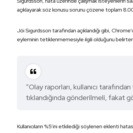
Sigurdsson, hata üzerinde çalışmak isteyenlerin saat
açıklayarak söz konusu sorunu çözene toplam 8.000 
Jói Sigurdsson tarafından açıklandığı gibi, Chrome’u 
eyleminin tetiklenmemesiyle ilgili olduğunu belirter
“Olay raporları, kullanıcı tarafında
tıklandığında gönderilmeli, fakat
Kullanıcıların %5’ini etkilediği söylenen eklenti hat