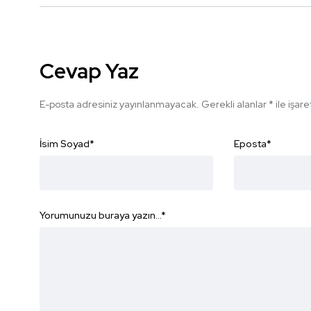
Cevap Yaz
E-posta adresiniz yayınlanmayacak.
Gerekli alanlar
*
ile işar
İsim Soyad
*
Eposta
*
Yorumunuzu buraya yazın...
*