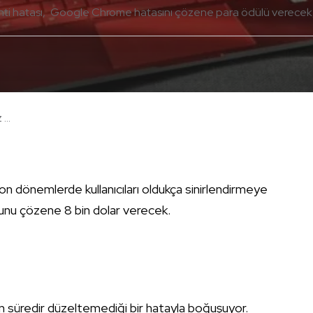
i hatası
Google Chrome hatasını çözene para ödülü verecek
...
dönemlerde kullanıcıları oldukça sinirlendirmeye
runu çözene 8 bin dolar verecek.
un süredir düzeltemediği bir hatayla boğuşuyor.