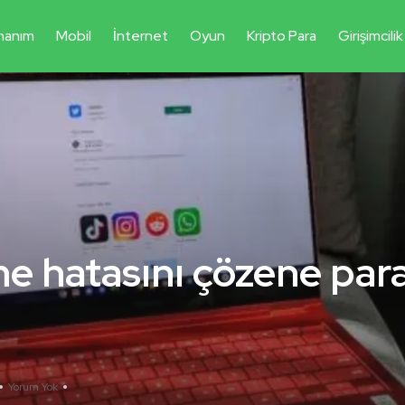
nanım
Mobil
İnternet
Oyun
Kripto Para
Girişimcilik
 hatasını çözene par
Yorum Yok