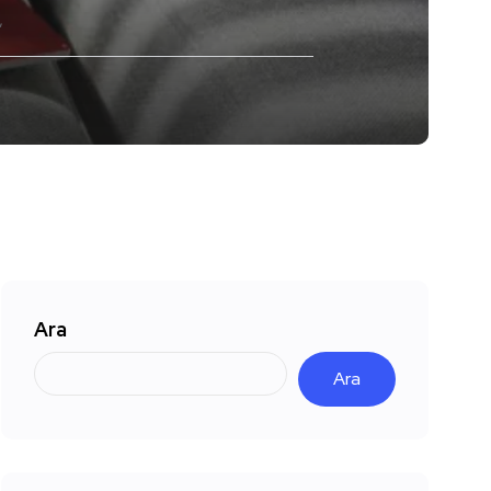
Ara
Ara