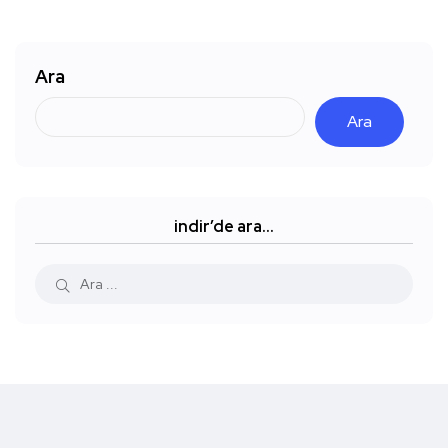
Ara
Ara
indir’de ara…