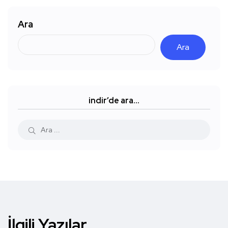
Ara
Ara
indir’de ara…
İlgili Yazılar