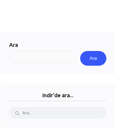
Ara
Ara
indir’de ara…