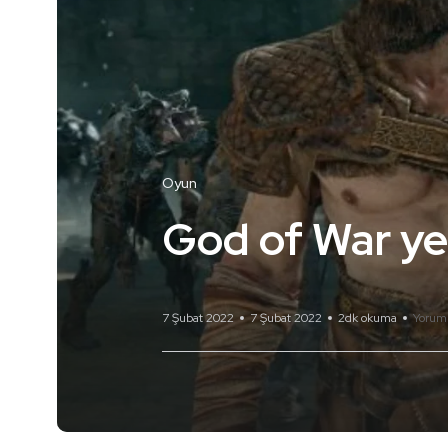
Oyun
God of War yen
7 Şubat 2022
7 Şubat 2022
2dk okuma
Yorum