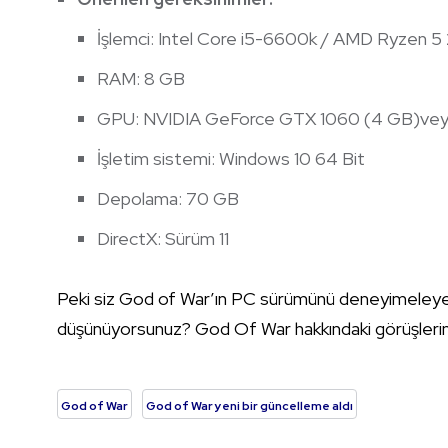
İşlemci: Intel Core i5-6600k / AMD Ryzen 
RAM: 8 GB
GPU: NVIDIA GeForce GTX 1060 (4 GB)ve
İşletim sistemi: Windows 10 64 Bit
Depolama: 70 GB
DirectX: Sürüm 11
Peki siz God of War’ın PC sürümünü deneyimeleye
düşünüyorsunuz? God Of War hakkındaki görüşlerini
God of War
God of War yeni bir güncelleme aldı