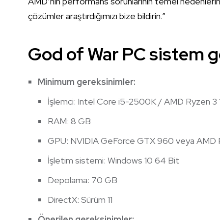
AMD’nin performans sorunlarının temel nedenlerini 
çözümler araştırdığımızı bize bildirin.”
God of War PC sistem ge
Minimum gereksinimler:
İşlemci: Intel Core i5-2500K / AMD Ryzen 3
RAM: 8 GB
GPU: NVIDIA GeForce GTX 960 veya AMD 
İşletim sistemi: Windows 10 64 Bit
Depolama: 70 GB
DirectX: Sürüm 11
Önerilen gereksinimler: