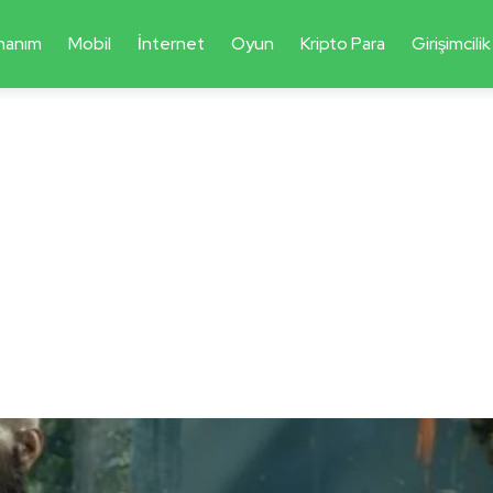
nanım
Mobil
İnternet
Oyun
Kripto Para
Girişimcilik