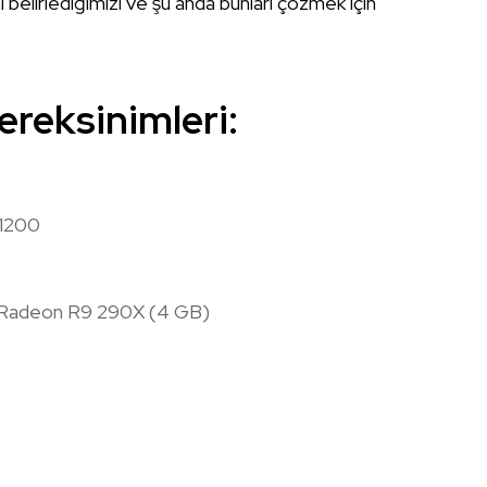
belirlediğimizi ve şu anda bunları çözmek için
reksinimleri:
 1200
Radeon R9 290X (4 GB)