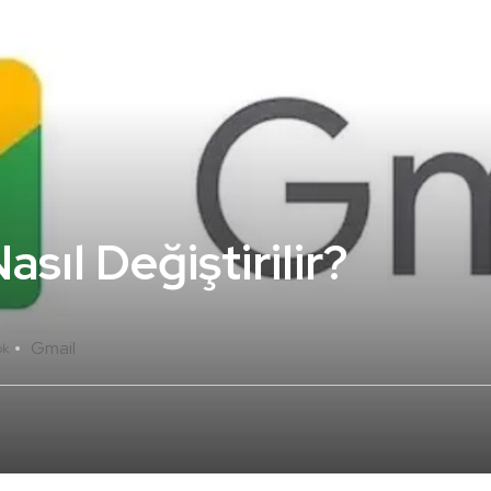
asıl Değiştirilir?
Gmail
ok