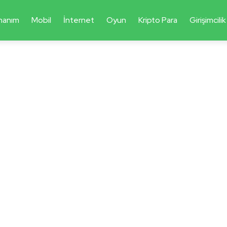
nanım
Mobil
İnternet
Oyun
Kripto Para
Girişimcilik