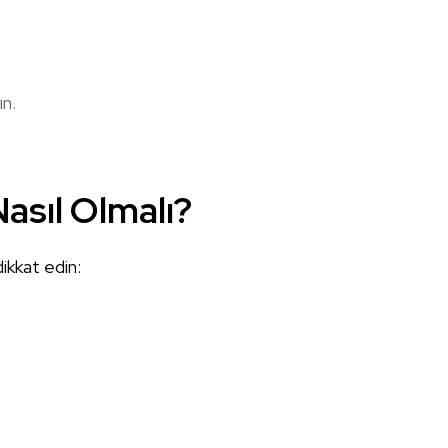
ın.
Nasıl Olmalı?
dikkat edin: