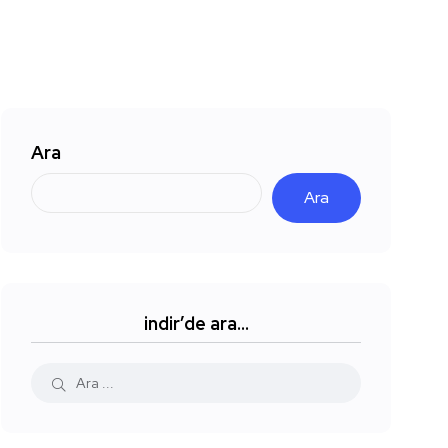
Ara
Ara
indir’de ara…