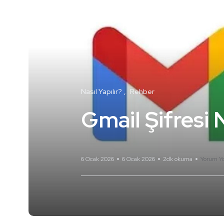
Nasıl Yapılır?
Rehber
Gmail Şifresi N
6 Ocak 2026
6 Ocak 2026
2dk okuma
Yorum Y