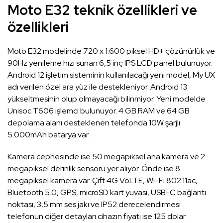
Moto E32 teknik özellikleri ve
özellikleri
Moto E32 modelinde 720 x 1.600 piksel HD+ çözünürlük ve
90Hz yenileme hızı sunan 6,5 inç IPS LCD panel bulunuyor.
Android 12 işletim sisteminin kullanılacağı yeni model, My UX
adı verilen özel ara yüz ile destekleniyor. Android 13
yükseltmesinin olup olmayacağı bilinmiyor. Yeni modelde
Unisoc T606 işlemci bulunuyor. 4 GB RAM ve 64 GB
depolama alanı desteklenen telefonda 10W şarjlı
5.000mAh batarya var.
Kamera cephesinde ise 50 megapiksel ana kamera ve 2
megapiksel derinlik sensörü yer alıyor. Önde ise 8
megapiksel kamera var. Çift 4G VoLTE, Wi-Fi 802.11ac,
Bluetooth 5.0, GPS, microSD kart yuvası, USB-C bağlantı
noktası, 3,5 mm ses jakı ve IP52 derecelendirmesi
telefonun diğer detayları.cihazın fiyatı ise 125 dolar.