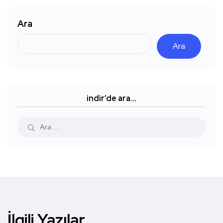
Ara
Ara
indir’de ara…
İlgili Yazılar