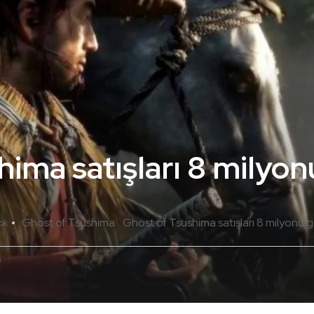
ima satışları 8 milyon
Ghost of Tsushima
Ghost of Tsushima satışları 8 milyonu g
ok