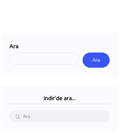
Ara
Ara
indir’de ara…