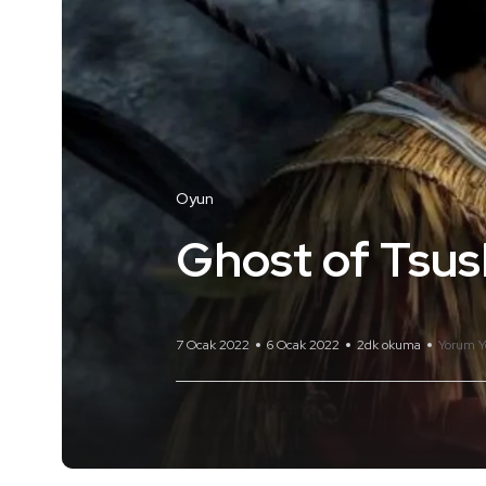
Oyun
Ghost of Tsush
7 Ocak 2022
6 Ocak 2022
2dk okuma
Yorum Y