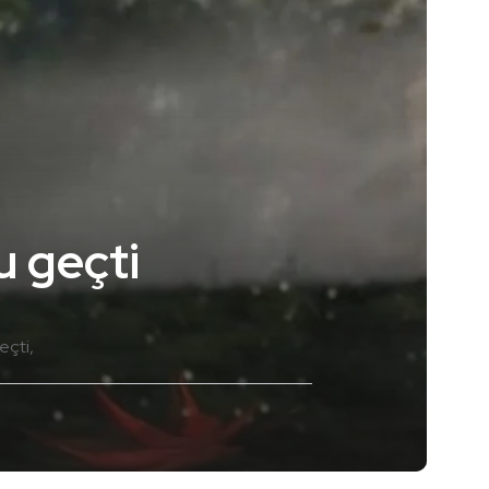
u geçti
eçti