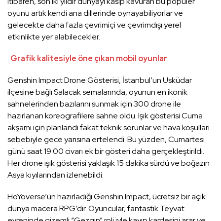
itibaren, son iki yıldır dünyayı kasıp kavuran bu popüler
oyunu artık kendi ana dillerinde oynayabiliyorlar ve
gelecekte daha fazla çevrimiçi ve çevrimdışı yerel
etkinlikte yer alabilecekler.
Grafik kalitesiyle öne çıkan mobil oyunlar
Genshin Impact Drone Gösterisi, İstanbul’un Üsküdar
ilçesine bağlı Salacak semalarında, oyunun en ikonik
sahnelerinden bazılarını sunmak için 300 drone ile
hazırlanan koreografilere sahne oldu. Işık gösterisi Cuma
akşamı için planlandı fakat teknik sorunlar ve hava koşulları
sebebiyle gece yarısına ertelendi. Bu yüzden, Cumartesi
günü saat 19:00 civarı ek bir gösteri daha gerçekleştirildi.
Her drone ışık gösterisi yaklaşık 15 dakika sürdü ve boğazın
Asya kıyılarından izlenebildi.
HoYoverse’ün hazırladığı Genshin Impact, ücretsiz bir açık
dünya macera RPG’dir. Oyuncular, fantastik Teyvat
evreninde gizemli “Gezgin” rolüyle kayıp kardeşini arar ve