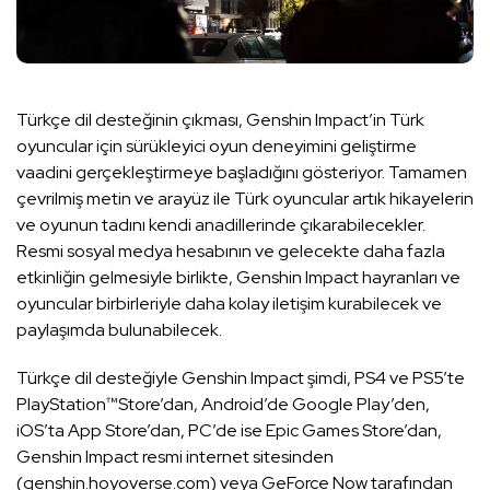
Türkçe dil desteğinin çıkması, Genshin Impact’in Türk
oyuncular için sürükleyici oyun deneyimini geliştirme
vaadini gerçekleştirmeye başladığını gösteriyor. Tamamen
çevrilmiş metin ve arayüz ile Türk oyuncular artık hikayelerin
ve oyunun tadını kendi anadillerinde çıkarabilecekler.
Resmi sosyal medya hesabının ve gelecekte daha fazla
etkinliğin gelmesiyle birlikte, Genshin Impact hayranları ve
oyuncular birbirleriyle daha kolay iletişim kurabilecek ve
paylaşımda bulunabilecek.
Türkçe dil desteğiyle Genshin Impact şimdi, PS4 ve PS5’te
PlayStation™Store’dan, Android’de Google Play’den,
iOS’ta App Store’dan, PC’de ise Epic Games Store’dan,
Genshin Impact resmi internet sitesinden
(genshin.hoyoverse.com) veya GeForce Now tarafından