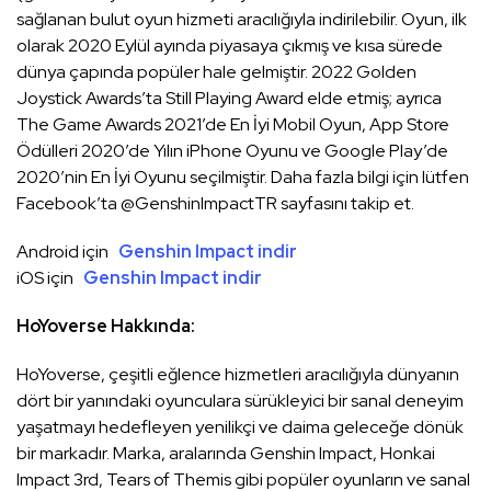
sağlanan bulut oyun hizmeti aracılığıyla indirilebilir. Oyun, ilk
olarak 2020 Eylül ayında piyasaya çıkmış ve kısa sürede
dünya çapında popüler hale gelmiştir. 2022 Golden
Joystick Awards’ta Still Playing Award elde etmiş; ayrıca
The Game Awards 2021’de En İyi Mobil Oyun, App Store
Ödülleri 2020’de Yılın iPhone Oyunu ve Google Play’de
2020’nin En İyi Oyunu seçilmiştir. Daha fazla bilgi için lütfen
Facebook’ta @GenshinImpactTR sayfasını takip et.
Android için
Genshin Impact indir
iOS için
Genshin Impact indir
HoYoverse Hakkında:
HoYoverse, çeşitli eğlence hizmetleri aracılığıyla dünyanın
dört bir yanındaki oyunculara sürükleyici bir sanal deneyim
yaşatmayı hedefleyen yenilikçi ve daima geleceğe dönük
bir markadır. Marka, aralarında Genshin Impact, Honkai
Impact 3rd, Tears of Themis gibi popüler oyunların ve sanal