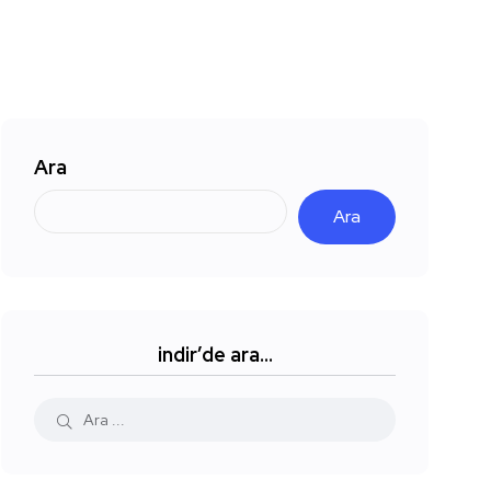
Ara
Ara
indir’de ara…