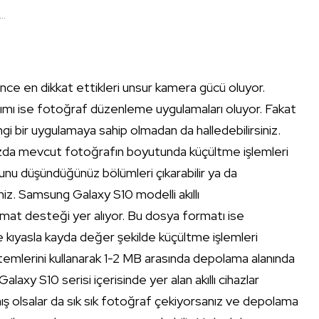
..
n önce en dikkat ettikleri unsur kamera gücü oluyor.
adımı ise fotoğraf düzenleme uygulamaları oluyor. Fakat
ngi bir uygulamaya sahip olmadan da halledebilirsiniz.
nızda mevcut fotoğrafın boyutunda küçültme işlemleri
u düşündüğünüz bölümleri çıkarabilir ya da
niz. Samsung Galaxy S10 modelli akıllı
rmat desteği yer alıyor. Bu dosya formatı ise
 kıyasla kayda değer şekilde küçültme işlemleri
emlerini kullanarak 1-2 MB arasında depolama alanında
 Galaxy S10 serisi içerisinde yer alan akıllı cihazlar
mış olsalar da sık sık fotoğraf çekiyorsanız ve depolama