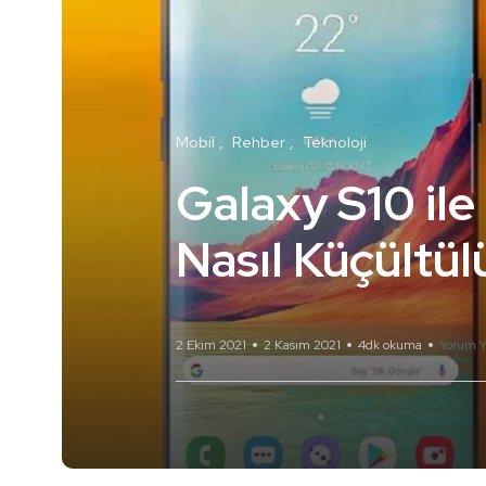
Mobil
Rehber
Teknoloji
Galaxy S10 ile
Nasıl Küçültül
2 Ekim 2021
2 Kasım 2021
4dk okuma
Yorum Y