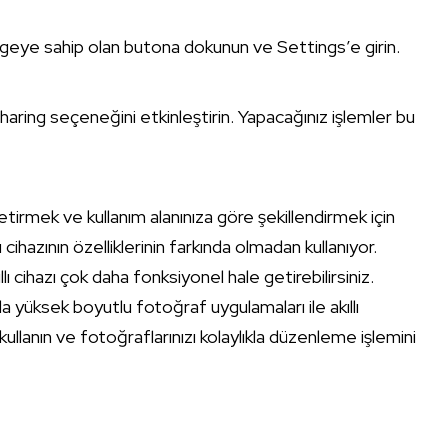
mgeye sahip olan butona dokunun ve Settings’e girin.
aring seçeneğini etkinleştirin. Yapacağınız işlemler bu
getirmek ve kullanım alanınıza göre şekillendirmek için
lı cihazının özelliklerinin farkında olmadan kullanıyor.
lı cihazı çok daha fonksiyonel hale getirebilirsiniz.
la yüksek boyutlu fotoğraf uygulamaları ile akıllı
i kullanın ve fotoğraflarınızı kolaylıkla düzenleme işlemini