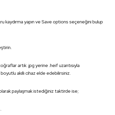
ğru kaydırma yapın ve Save options seçeneğini bulup
tirin.
ğraflar artık .jpg yerine .heif uzantısıyla
yutlu akıllı cihaz elde edebilirsiniz.
larak paylaşmak istediğiniz taktirde ise;
.