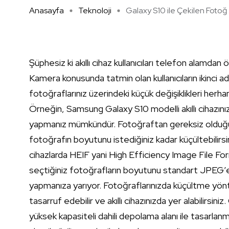
Anasayfa
Teknoloji
Galaxy S10 ile Çekilen Fotoğ .
Şüphesiz ki akıllı cihaz kullanıcıları telefon alamda
Kamera konusunda tatmin olan kullanıcıların ikinci 
fotoğraflarınız üzerindeki küçük değişiklikleri herha
Örneğin, Samsung Galaxy S10 modelli akıllı cihazı
yapmanız mümkündür. Fotoğraftan gereksiz olduğun
fotoğrafın boyutunu istediğiniz kadar küçültebilirsi
cihazlarda HEIF yani High Efficiency Image File Fo
seçtiğiniz fotoğrafların boyutunu standart JPEG’e
yapmanıza yarıyor. Fotoğraflarınızda küçültme yönt
tasarruf edebilir ve akıllı cihazınızda yer alabilirsiniz.
yüksek kapasiteli dahili depolama alanı ile tasarlan