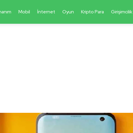
nanım
Mobil
İnternet
Oyun
Kripto Para
Girişimcilik