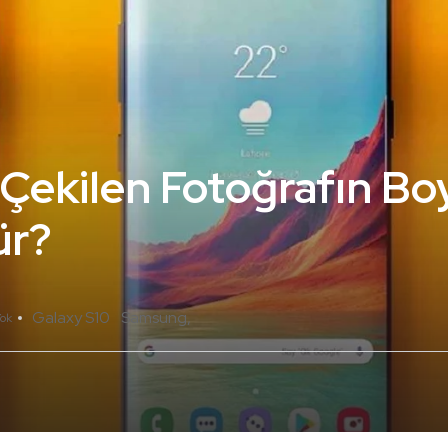
 Çekilen Fotoğrafın Bo
ür?
Galaxy S10
Samsung
ok