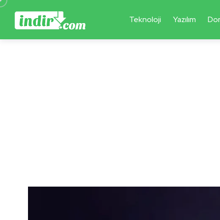
Teknoloji
Yazılım
Do