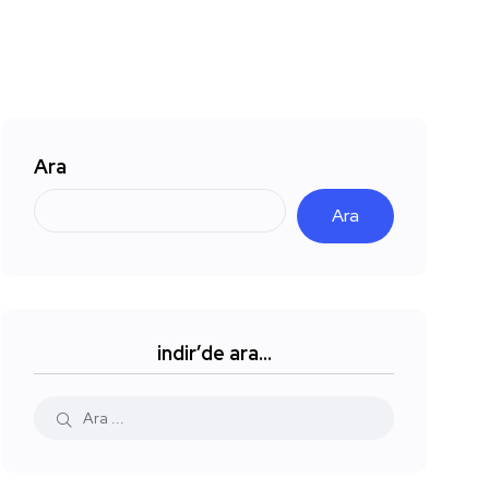
Ara
Ara
indir’de ara…