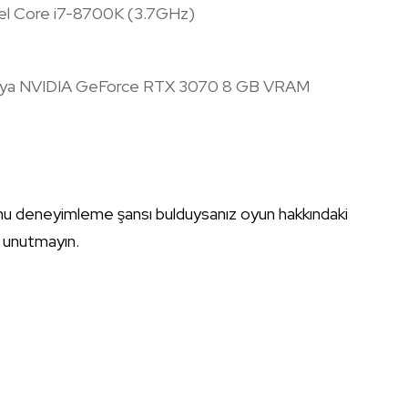
tel Core i7-8700K (3.7GHz)
veya NVIDIA GeForce RTX 3070 8 GB VRAM
nu deneyimleme şansı bulduysanız oyun hakkındaki
ı unutmayın.