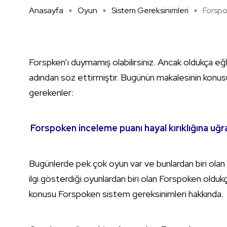
Anasayfa
Oyun
Sistem Gereksinimleri
Forspo
Forspken’ı duymamış olabilirsiniz. Ancak oldukça eğl
adından söz ettirmiştir. Bugünün makalesinin konu
gerekenler:
Forspoken inceleme puanı hayal kırıklığına uğr
Bugünlerde pek çok oyun var ve bunlardan biri olan
ilgi gösterdiği oyunlardan biri olan Forspoken oldu
konusu Forspoken sistem gereksinimleri hakkında.