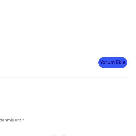
Yorum Ekle
etlenmişlerdir