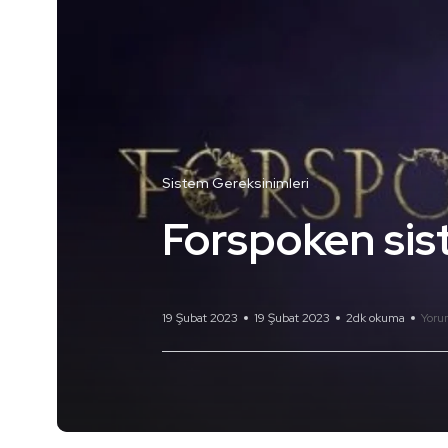
Sistem Gereksinimleri
Forspoken sis
19 Şubat 2023
19 Şubat 2023
2dk okuma
Yoru