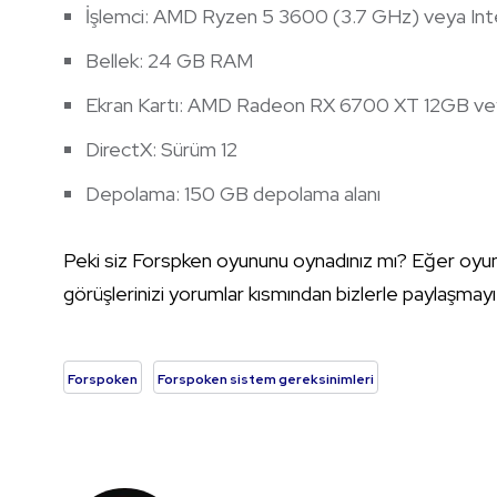
İşlemci: AMD Ryzen 5 3600 (3.7 GHz) veya In
Bellek: 24 GB RAM
Ekran Kartı: AMD Radeon RX 6700 XT 12GB 
DirectX: Sürüm 12
Depolama: 150 GB depolama alanı
Peki siz Forspken oyununu oynadınız mı? Eğer oyu
görüşlerinizi yorumlar kısmından bizlerle paylaşmay
Forspoken
Forspoken sistem gereksinimleri