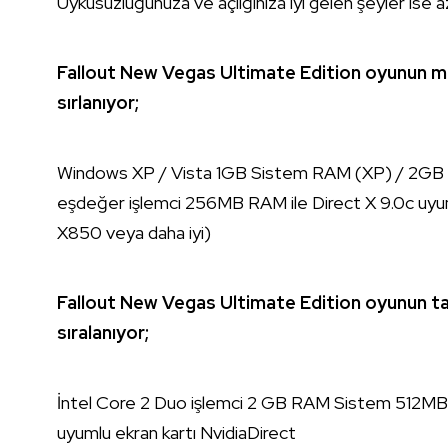
Uykusuzluğunuza ve açlığınıza iyi gelen şeyler ise a
Fallout New Vegas Ultimate Edition oyunun mi
sırlanıyor;
Windows XP / Vista 1GB Sistem RAM (XP) / 2GB 
eşdeğer işlemci 256MB RAM ile Direct X 9.0c uyum
X850 veya daha iyi)
Fallout New Vegas Ultimate Edition oyunun tav
sıralanıyor;
İntel Core 2 Duo işlemci 2 GB RAM Sistem 512MB 
uyumlu ekran kartı NvidiaDirect