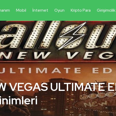
nanım
Mobil
İnternet
Oyun
Kripto Para
Girişimcilik
 VEGAS ULTIMATE E
inimleri