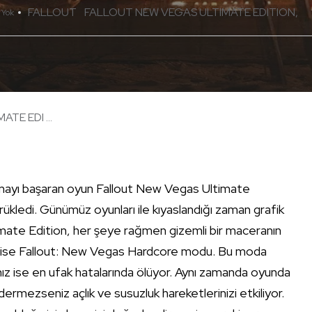
FALLOUT
FALLOUT NEW VEGAS ULTIMATE EDITION
 Yok
TE EDI ...
rmayı başaran oyun Fallout New Vegas Ultimate
ükledi. Günümüz oyunları ile kıyaslandığı zaman grafik
imate Edition, her şeye rağmen gizemli bir maceranın
nı ise Fallout: New Vegas Hardcore modu. Bu moda
ınız ise en ufak hatalarında ölüyor. Aynı zamanda oyunda
dermezseniz açlık ve susuzluk hareketlerinizi etkiliyor.