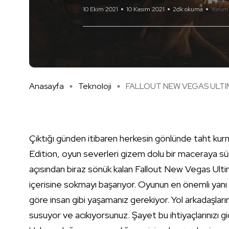
10 Ekim 2021
10 Kasım 2021
2dk okuma
Yorum
Anasayfa
Teknoloji
FALLOUT NEW VEGAS ULTIMA
Çıktığı günden itibaren herkesin gönlünde taht ku
Edition, oyun severleri gizem dolu bir maceraya sür
açısından biraz sönük kalan Fallout New Vegas Ult
içerisine sokmayı başarıyor. Oyunun en önemli ya
göre insan gibi yaşamanız gerekiyor. Yol arkadaşlar
susuyor ve acıkıyorsunuz. Şayet bu ihtiyaçlarınızı gi