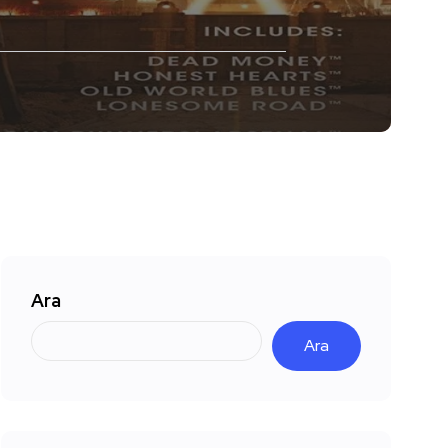
Ara
Ara