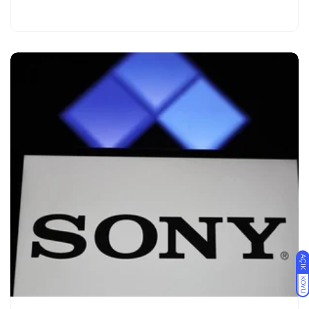
AÇIK
KOYU