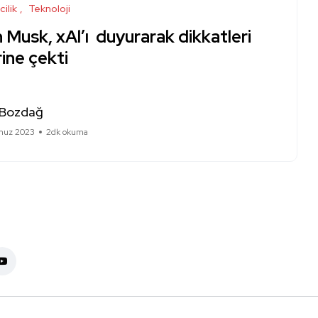
cilik
Teknoloji
 Musk, xAl’ı duyurarak dikkatleri
ine çekti
 Bozdağ
muz 2023
2dk okuma