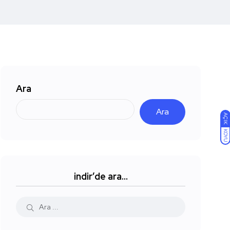
Ara
Ara
AÇIK
KOYU
indir’de ara…