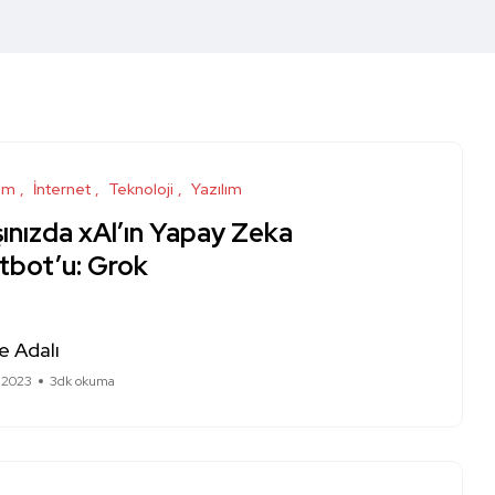
ım
İnternet
Teknoloji
Yazılım
ınızda xAl’ın Yapay Zeka
tbot’u: Grok
e Adalı
 2023
3dk okuma