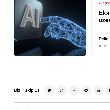
Girişim
Elon
üzer
Pelin
13 Tem
Bizi Takip Et