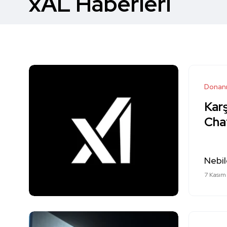
xAL Haberleri
Donan
Karş
Cha
Nebil
7 Kasım