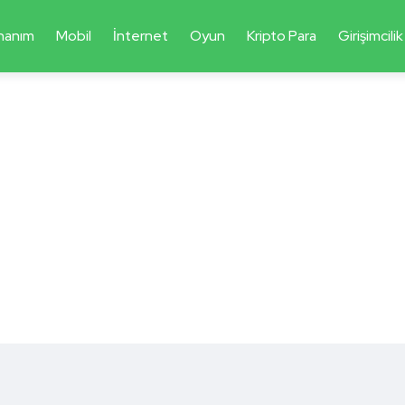
nanım
Mobil
İnternet
Oyun
Kripto Para
Girişimcilik