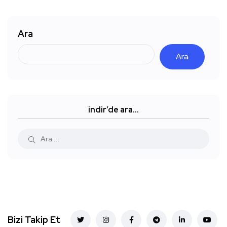
Ara
Ara
indir’de ara…
Bizi Takip Et