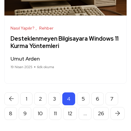
Nasıl Yapılır?
Rehber
Desteklenmeyen Bilgisayara Windows 11
Kurma Yöntemleri
Umut Arden
19 Nisan 2025
6dk okuma
1
2
3
4
5
6
7
8
9
10
11
12
…
26