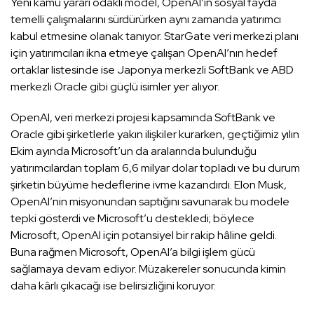
Yeni kamu yararı odaklı model, OpenAI’ın sosyal fayda
temelli çalışmalarını sürdürürken aynı zamanda yatırımcı
kabul etmesine olanak tanıyor. StarGate veri merkezi planı
için yatırımcıları ikna etmeye çalışan OpenAI’nın hedef
ortaklar listesinde ise Japonya merkezli SoftBank ve ABD
merkezli Oracle gibi güçlü isimler yer alıyor.
OpenAI, veri merkezi projesi kapsamında SoftBank ve
Oracle gibi şirketlerle yakın ilişkiler kurarken, geçtiğimiz yılın
Ekim ayında Microsoft’un da aralarında bulunduğu
yatırımcılardan toplam 6,6 milyar dolar topladı ve bu durum
şirketin büyüme hedeflerine ivme kazandırdı. Elon Musk,
OpenAI’nin misyonundan saptığını savunarak bu modele
tepki gösterdi ve Microsoft’u destekledi; böylece
Microsoft, OpenAI için potansiyel bir rakip hâline geldi.
Buna rağmen Microsoft, OpenAI’a bilgi işlem gücü
sağlamaya devam ediyor. Müzakereler sonucunda kimin
daha kârlı çıkacağı ise belirsizliğini koruyor.