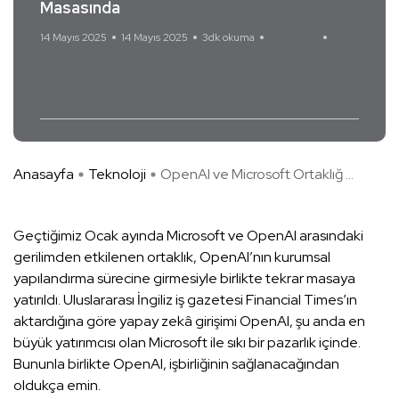
Masasında
14 Mayıs 2025
14 Mayıs 2025
3dk okuma
Yorum Yok
Elon Musk
Microsoft
OpenAI
Oracle
SoftBank
Anasayfa
Teknoloji
OpenAI ve Microsoft Ortaklığ ...
Geçtiğimiz Ocak ayında Microsoft ve OpenAI arasındaki
gerilimden etkilenen ortaklık, OpenAI’nın kurumsal
yapılandırma sürecine girmesiyle birlikte tekrar masaya
yatırıldı. Uluslararası İngiliz iş gazetesi Financial Times’ın
aktardığına göre yapay zekâ girişimi OpenAI, şu anda en
büyük yatırımcısı olan Microsoft ile sıkı bir pazarlık içinde.
Bununla birlikte OpenAI, işbirliğinin sağlanacağından
oldukça emin.