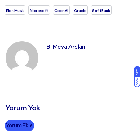
Elon Musk
Microsoft
OpenAI
Oracle
SoftBank
B. Meva Arslan
AÇIK
KOYU
Yorum Yok
Yorum Ekle