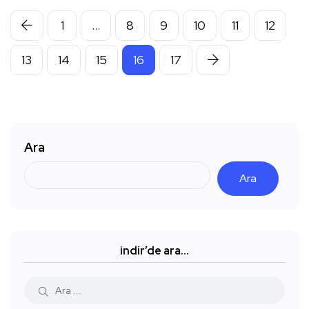
1
…
8
9
10
11
12
13
14
15
16
17
Ara
Ara
indir’de ara…