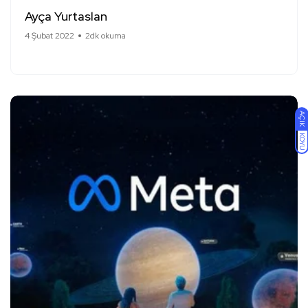
Ayça Yurtaslan
4 Şubat 2022
2dk okuma
AÇIK
KOYU