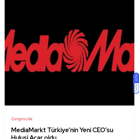
AÇIK
KOYU
Girişimcilik
MediaMarkt Türkiye’nin Yeni CEO’su
Hulusi Acar oldu