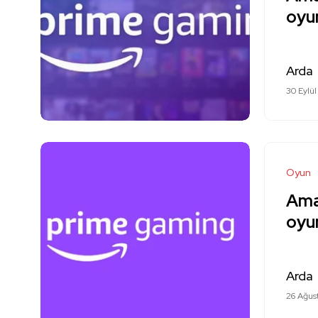
oyun
Arda
30 Eylü
Oyun
Ama
oyu
Arda
26 Ağus