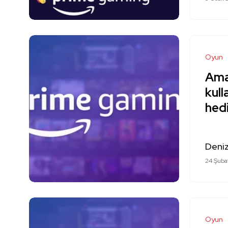
Oyun
Ama
kull
hed
Deniz
24 Şuba
Oyun