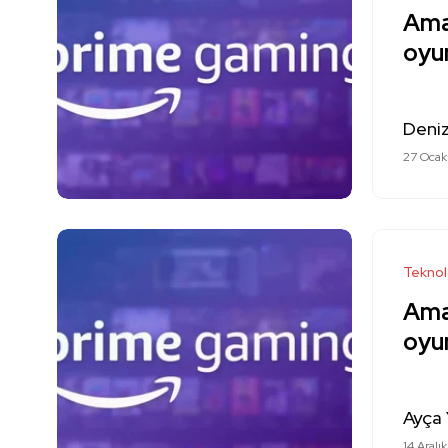
Amaz
oyu
Deniz
27 Ocak
Teknol
Ama
oyun
Ayça 
14 Aralı