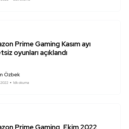
zon Prime Gaming Kasım ayı
tsiz oyunları açıklandı
m Özbek
 2022
1dk okuma
zon Prime Gaming, Ekim 2022