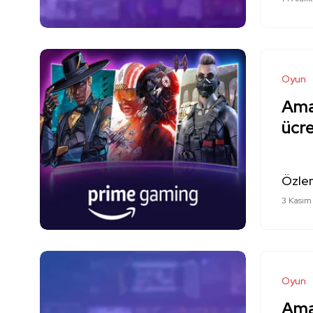
Oyun
Ama
ücre
Özle
3 Kasım
Oyun
Ama