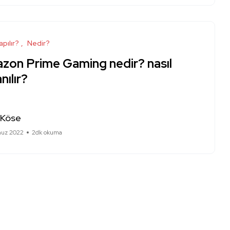
apılır?
Nedir?
zon Prime Gaming nedir? nasıl
nılır?
 Köse
muz 2022
2dk okuma