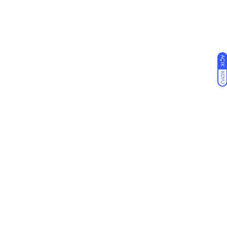
AÇIK
KOYU