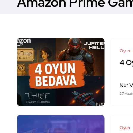
Amazon Prime Gami
Oyun
4 O
Nur V
27 Hazi
Oyun