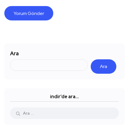
Ara
Ara
indir’de ara…