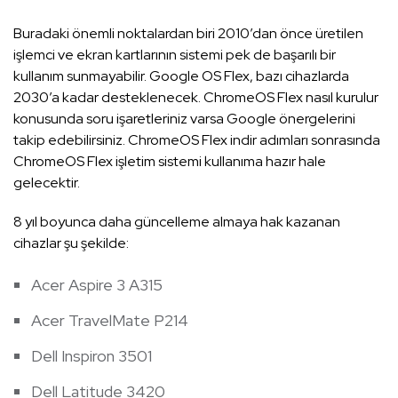
Buradaki önemli noktalardan biri 2010’dan önce üretilen
işlemci ve ekran kartlarının sistemi pek de başarılı bir
kullanım sunmayabilir. Google OS Flex, bazı cihazlarda
2030’a kadar desteklenecek. ChromeOS Flex nasıl kurulur
konusunda soru işaretleriniz varsa Google önergelerini
takip edebilirsiniz. ChromeOS Flex indir adımları sonrasında
ChromeOS Flex işletim sistemi kullanıma hazır hale
gelecektir.
8 yıl boyunca daha güncelleme almaya hak kazanan
cihazlar şu şekilde:
Acer Aspire 3 A315
Acer TravelMate P214
Dell Inspiron 3501
Dell Latitude 3420