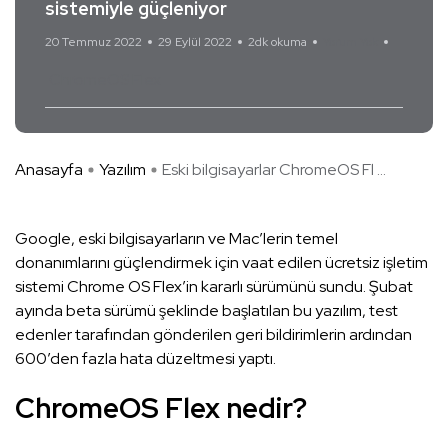
sistemiyle güçleniyor
20 Temmuz 2022
29 Eylül 2022
2dk okuma
Yorum Yok
ChromeOS Flex
Anasayfa
Yazılım
Eski bilgisayarlar ChromeOS Fl ...
Google, eski bilgisayarların ve Mac’lerin temel
donanımlarını güçlendirmek için vaat edilen ücretsiz işletim
sistemi Chrome OS Flex’in kararlı sürümünü sundu. Şubat
ayında beta sürümü şeklinde başlatılan bu yazılım, test
edenler tarafından gönderilen geri bildirimlerin ardından
600’den fazla hata düzeltmesi yaptı.
ChromeOS Flex nedir?