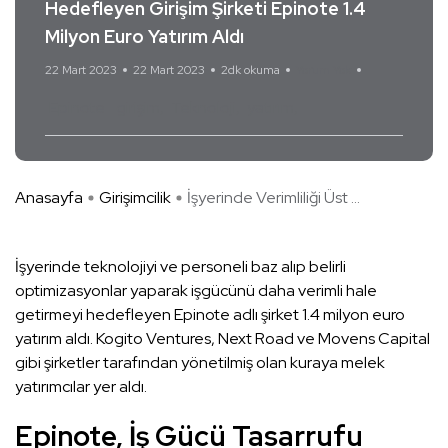
Hedefleyen Girişim Şirketi Epinote 1.4
Milyon Euro Yatırım Aldı
22 Mart 2023
22 Mart 2023
2dk okuma
Yorum Yok
Epinote
girişim
Teknoloji
yatırım
Anasayfa
Girişimcilik
İşyerinde Verimliliği Üst ...
İşyerinde teknolojiyi ve personeli baz alıp belirli
optimizasyonlar yaparak işgücünü daha verimli hale
getirmeyi hedefleyen Epinote adlı şirket 1.4 milyon euro
yatırım aldı. Kogito Ventures, Next Road ve Movens Capital
gibi şirketler tarafından yönetilmiş olan kuraya melek
yatırımcılar yer aldı.
Epinote, İş Gücü Tasarrufu