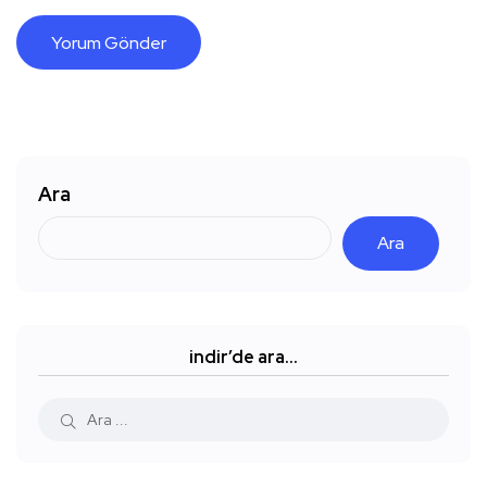
Ara
Ara
indir’de ara…