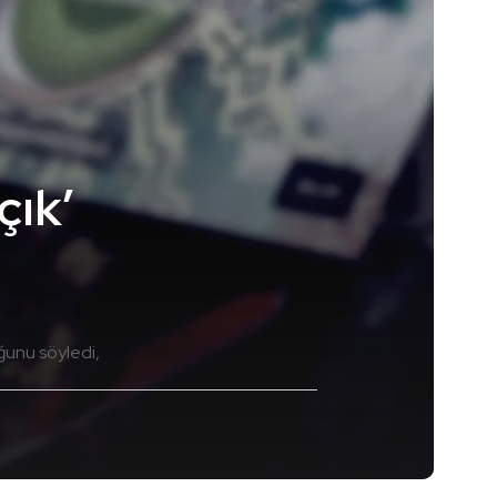
çık’
ğunu söyledi