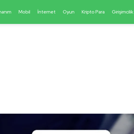
nanım
Mobil
İnternet
Oyun
Kripto Para
Girişimcilik