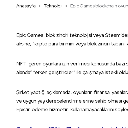
Anasayfa
Teknoloji
Epic Games blockchain oyunla
Epic Games, blok zinciri teknolojisi veya Steam’den
aksine, “kripto para birimini veya blok zinciri tabanl
NFT içeren oyunlara izin verilmesi konusunda bazı sını
alanda” “erken geliştiriciler” ile çalışmaya istekli ol
Şirket yaptığı açıklamada, oyunların finansal yasalara 
ve uygun yaş derecelendirmelerine sahip olması gerek
Epic’in ödeme hizmetini kullanamayacaklarını söyled