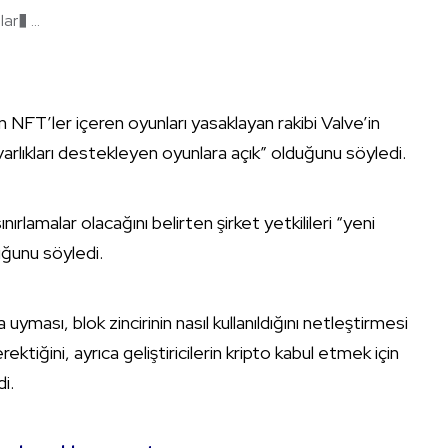
r� ...
 NFT’ler içeren oyunları yasaklayan rakibi Valve’in
ı varlıkları destekleyen oyunlara açık” olduğunu söyledi.
rlamalar olacağını belirten şirket yetkilileri “yeni
duğunu söyledi.
uyması, blok zincirinin nasıl kullanıldığını netleştirmesi
tiğini, ayrıca geliştiricilerin kripto kabul etmek için
i.