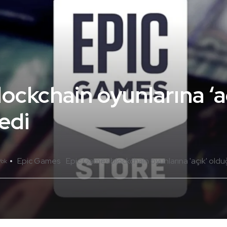
ockchain oyunlarına ‘a
edi
Epic Games
Epic Games blockchain oyunlarına 'açık' oldu
Yok