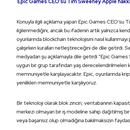
Epic Games CEO’su Tim Sweeney Apple hakkı
Konuyla ilgili açıklama yapan Epic Games CEO’su 
ilgilenmediğini, ancak bu ifadenin artık yalnızca ken
oyunlarında blockchain teknolojisini nasıl kullanmayı pla
çalışırken kuralları netleştireceğini de dile getirdi
medyadan şu açıklamayla dile getirdi “Epic Games Stor
uygun bir grup tarafından yaş derecelendirilmeleri ko
memnuniyetle karşılayacaktır. Epic, oyunlarında krip
yenilikleri memnuniyetle karşılıyoruz.
Bir teknoloji olarak blok zinciri, veritabanının kapa
merkezi olmayan bir iş modeline sahip dağıtılmış bir iş
veya başarısız olup olmadığına bakılmaksızın faydası 