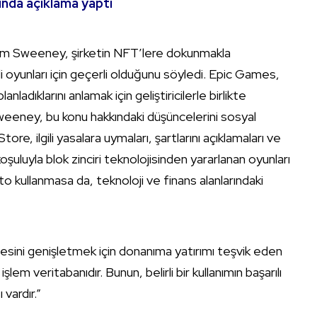
nda açıklama yaptı
Tim Sweeney, şirketin NFT’lere dokunmakla
di oyunları için geçerli olduğunu söyledi. Epic Games,
nladıklarını anlamak için geliştiricilerle birlikte
. Sweeney, bu konu hakkındaki düşüncelerini sosyal
e, ilgili yasalara uymaları, şartlarını açıklamaları ve
şuluyla blok zinciri teknolojisinden yararlanan oyunları
to kullanmasa da, teknoloji ve finans alanlarındaki
sitesini genişletmek için donanıma yatırımı teşvik eden
lem veritabanıdır. Bunun, belirli bir kullanımın başarılı
vardır.”