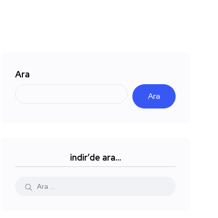
Ara
Ara
indir’de ara…