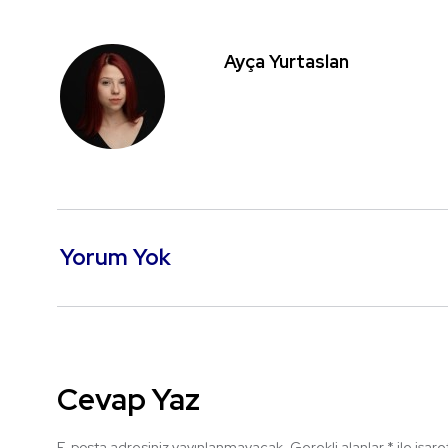
Ayça Yurtaslan
Yorum Yok
Cevap Yaz
E-posta adresiniz yayınlanmayacak.
Gerekli alanlar
*
ile işar