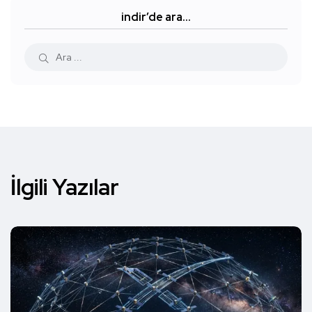
indir’de ara…
İlgili Yazılar