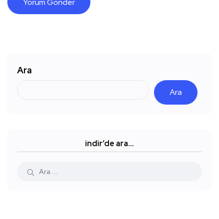
Ara
Ara
indir’de ara…